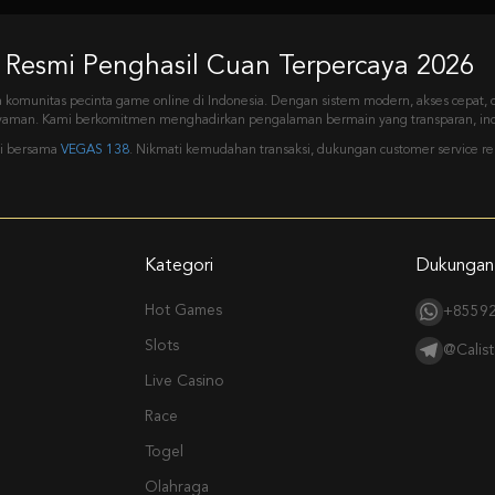
 Resmi Penghasil Cuan Terpercaya 2026
ya komunitas pecinta game online di Indonesia. Dengan sistem modern, akses cepat,
yaman. Kami berkomitmen menghadirkan pengalaman bermain yang transparan, inova
smi bersama
VEGAS 138
. Nikmati kemudahan transaksi, dukungan customer service re
Kategori
Dukungan
Hot Games
+8559
Slots
@Calis
Live Casino
Race
Togel
Olahraga