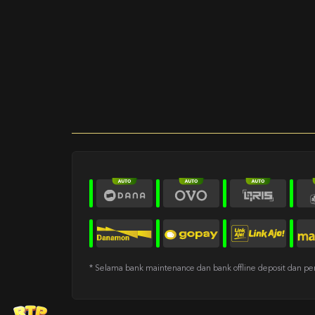
* Selama bank maintenance dan bank offline deposit dan pen