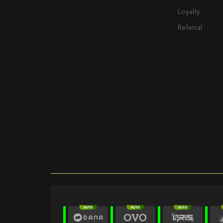
Loyalty
Referral