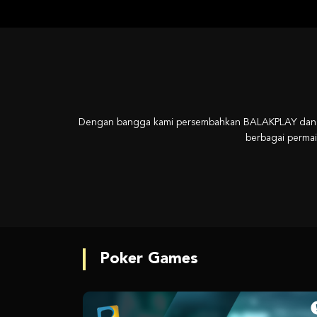
Dengan bangga kami persembahkan BALAKPLAY dan 9GA
berbagai perma
Poker Games