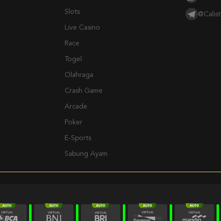
Slots
@Calis
Live Casino
Race
Togel
Olahraga
Crash Game
Arcade
Poker
E-Sports
Sabung Ayam