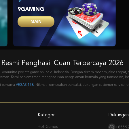
9GAMING
MAIN
 Resmi Penghasil Cuan Terpercaya 2026
ya komunitas pecinta game online di Indonesia. Dengan sistem modern, akses cepat,
yaman. Kami berkomitmen menghadirkan pengalaman bermain yang transparan, inova
smi bersama
VEGAS 138
. Nikmati kemudahan transaksi, dukungan customer service re
Kategori
Dukungan
Hot Games
+8559