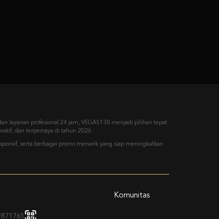
 dan layanan profesional 24 jam, VEGAS138 menjadi pilihan tepat
tif, dan terpercaya di tahun 2026.
sponsif, serta berbagai promo menarik yang siap meningkatkan
Komunitas
2871765