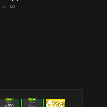
tamaha138