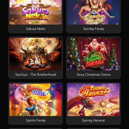
Sakura Neko
Samba Fiesta
SanGuo - The Brotherhood
Sexy Christmas Sirens
Spirits Fiesta
Spring Harvest