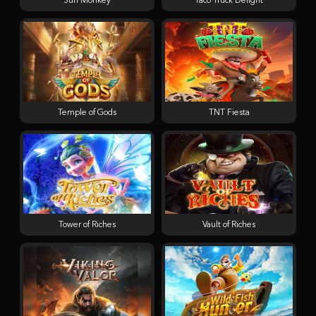
Surf Monkey
Taco Truck Delight
Temple of Gods
TNT Fiesta
Tower of Riches
Vault of Riches