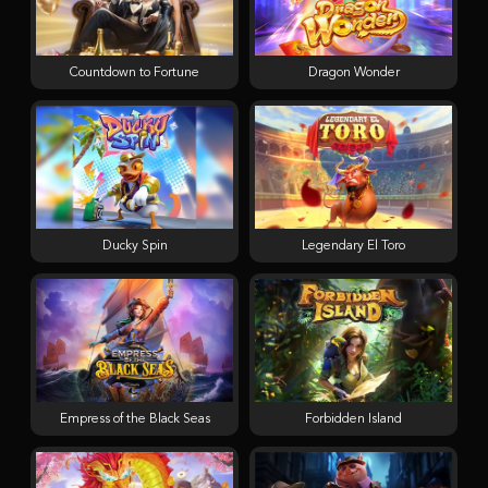
Countdown to Fortune
Dragon Wonder
Ducky Spin
Legendary El Toro
Empress of the Black Seas
Forbidden Island