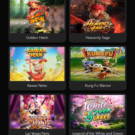
Golden Hatch
Heavenly Sage
Kawaii Neko
Kung Fu Warrior
Las Vegas Party
Legend of the White and Green