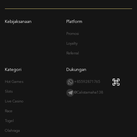
Kebijaksanaan
Platform
Promosi
Loyalty
Referral
Kategori
Dukungan
Hot Games
+85592871765
Slots
@Calistamaha138
Live Casino
Race
Togel
Olahraga