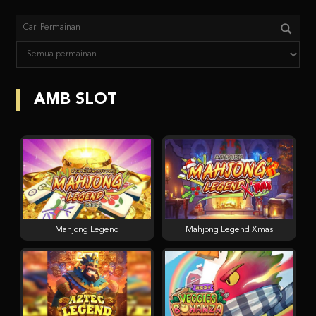
AMB SLOT
Mahjong Legend
Mahjong Legend Xmas