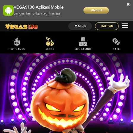
×
VEGAS138 Aplikasi Mobile
UNDUH
Jangan tampilkan lagi hari ini
MASUK
DAFTAR
HOT GAMES
SLOTS
LIVE CASINO
RACE