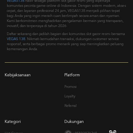
VEGAS138
hadir sebagai platform slot gacor resmi yang dipercaya
komunitas pecinta game online di Indonesia. Dengan sistem modern, akses
cepat, dan layanan profesional 24 jam, VEGAS138 menjadi pilihan tepat
bagi Anda yang ingin meraih cuan berlimpah secara aman dan nyaman.
Kami berkomitmen menghadirkan pengalaman bermain yang transparan,
inovatif, dan terpercaya di tahun 2026.
Daftar sekarang dan jadilah bagian dari komunitas slot gacor resmi bersama
VEGAS 138
. Nikmati kemudahan transaksi, dukungan customer service
responsif, serta berbagai promo menarik yang siap meningkatkan peluang
kemenangan Anda.
Kebijaksanaan
Platform
Promosi
Loyalty
Referral
Kategori
Dukungan