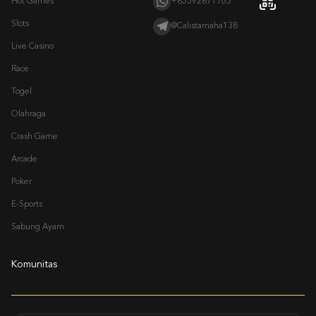
Hot Games
+85592871765
Slots
@Calistamaha138
Live Casino
Race
Togel
Olahraga
Crash Game
Arcade
Poker
E-Sports
Sabung Ayam
Komunitas