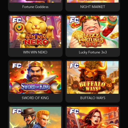
Fortune Goddess
NIGHT MARKET
WIN WIN NEKO
Lucky Fortune 3x3
SWORD OF KING
BUFFALO WAYS