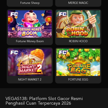
Fortune Sheep
MERGE MAGIC
Fortune Money Boom
ROBIN HOOD
NIGHT MARKET 2
FORTUNE EGG
VEGAS138: Platform Slot Gacor Resmi
Penghasil Cuan Terpercaya 2026