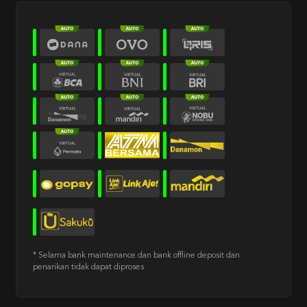
* Selama bank maintenance dan bank offline deposit dan
penarikan tidak dapat diproses