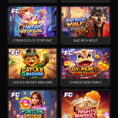
CYBER GOD OF FORTUNE⁺
BAD RICH WOLF
CATLA'S MONEY MACHINE
CHINESE NEW YEAR 2