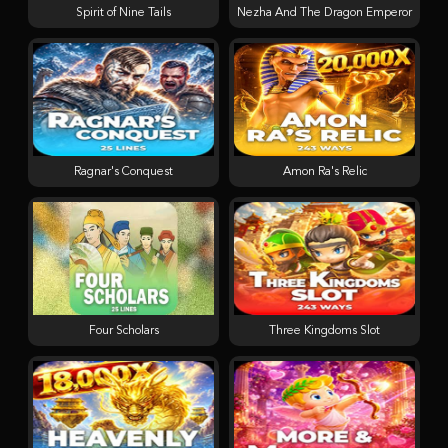
Spirit of Nine Tails
Nezha And The Dragon Emperor
Ragnar's Conquest
Amon Ra's Relic
Four Scholars
Three Kingdoms Slot