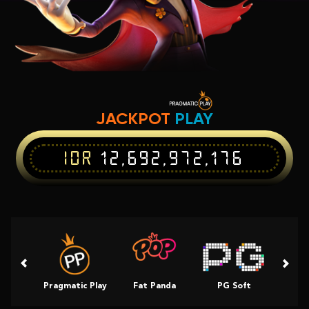
JACKPOT
PLAY
IDR
12,692,972,176
Pragmatic Play
Fat Panda
PG Soft
Slot