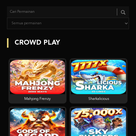
CROWD PLAY
Mahjong Frenzy
Sharkalicious