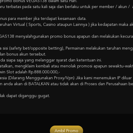
 promo bonus VEGAS138 dalam satu Hari.
 terbatas pada satu kali saja dan berlaku untuk per member / akun / 
us para member jika terdapat kesamaan data.
uhan Virtual ( Sports, Casino ataupun Lainnya ) jika kedapatan maka a
GAS138 menyalahgunakan promo bonus apapun dan melakukan kecuran
 sisi (safety bet/opposite betting), Permainan melakukan taruhan men
an bonus akun tersebut.
a siapa saja yang melanggar syarat dan ketentuan ini.
kan, mengklaim kembali atau menolak promosi apapun sewaktu-waktu
n Slot adalah Rp.888.000.000,-
esia (Dilarang Menggunakan Proxy/Vpn) Jika kami menemukan IP dilu
 anda akan di BATALKAN atau tidak akan di Proses dan Perusahaan b
dak dapat diganggu gugat.
Ambil Promo