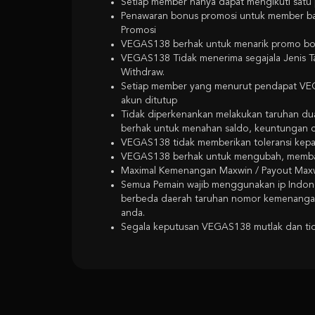
Setiap member hanya dapat mengikuti satu
Penawaran bonus promosi untuk member baru
Promosi
VEGAS138 berhak untuk menarik promo bon
VEGAS138 Tidak menerima segajala Jenis Tar
Withdraw.
Setiap member yang menurut pendapat VE
akun ditutup
Tidak diperkenankan melakukan taruhan dua
berhak untuk menahan saldo, keuntungan d
VEGAS138 tidak memberikan toleransi kepad
VEGAS138 berhak untuk mengubah, membatal
Maximal Kemenangan Maxwin / Payout Maxwi
Semua Pemain wajib menggunakan ip Indon
berbeda daerah taruhan nomor kemenangan
anda.
Segala keputusan VEGAS138 mutlak dan ti