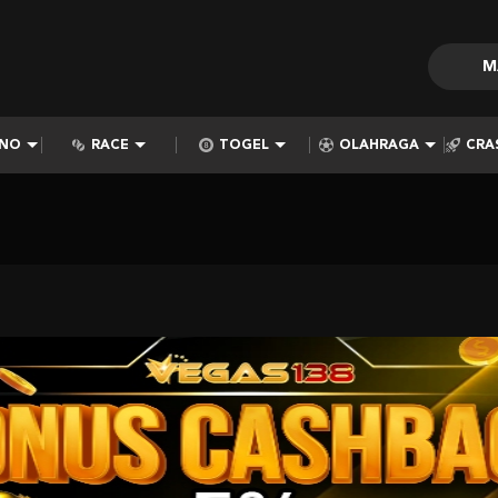
M
INO
RACE
TOGEL
OLAHRAGA
CRA