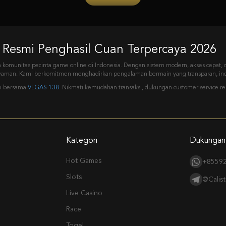
 Resmi Penghasil Cuan Terpercaya 2026
ya komunitas pecinta game online di Indonesia. Dengan sistem modern, akses cepat,
yaman. Kami berkomitmen menghadirkan pengalaman bermain yang transparan, inova
smi bersama
VEGAS 138
. Nikmati kemudahan transaksi, dukungan customer service re
Kategori
Dukungan
Hot Games
+8559
Slots
@Calis
Live Casino
Race
Togel