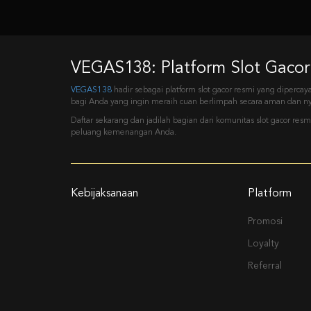
VEGAS138: Platform Slot Gacor
VEGAS138
hadir sebagai platform slot gacor resmi yang diperca
bagi Anda yang ingin meraih cuan berlimpah secara aman dan n
Daftar sekarang dan jadilah bagian dari komunitas slot gacor re
peluang kemenangan Anda.
Kebijaksanaan
Platform
Promosi
Loyalty
Referral