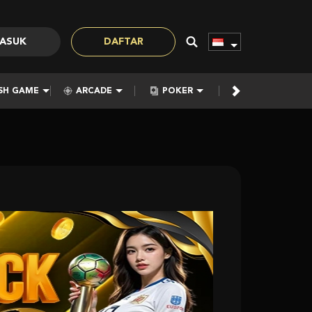
ASUK
DAFTAR
SH GAME
ARCADE
POKER
E-SPORTS