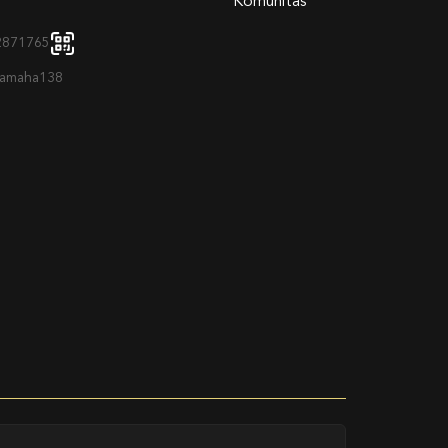
Komunitas
2871765
tamaha138