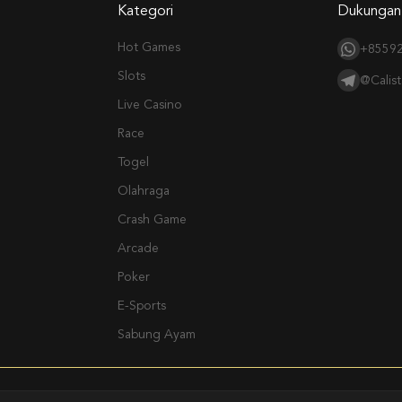
Kategori
Dukungan
Hot Games
+8559
Slots
@Calis
Live Casino
Race
Togel
Olahraga
Crash Game
Arcade
Poker
E-Sports
Sabung Ayam