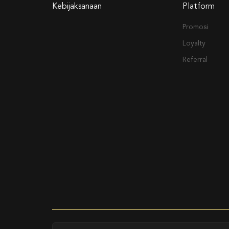
Kebijaksanaan
Platform
Promosi
Loyalty
Referral