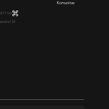
Komunitas
2871765
tamaha138