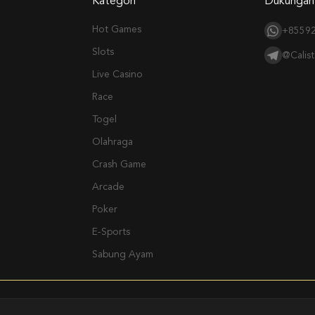
Kategori
Dukungan
Hot Games
+8559
Slots
@Calis
Live Casino
Race
Togel
Olahraga
Crash Game
Arcade
Poker
E-Sports
Sabung Ayam