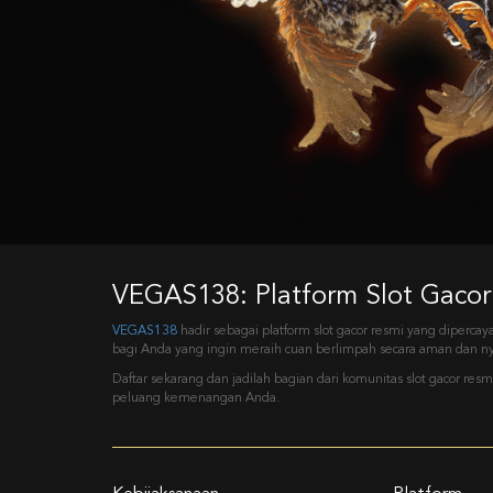
VEGAS138: Platform Slot Gacor
VEGAS138
hadir sebagai platform slot gacor resmi yang diperca
bagi Anda yang ingin meraih cuan berlimpah secara aman dan n
Daftar sekarang dan jadilah bagian dari komunitas slot gacor re
peluang kemenangan Anda.